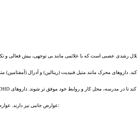
با این حال، داروهای ADHD عوارض جانبی نیز دارند. عوارض جانبی شایع داروهای محرک عبارتند از: