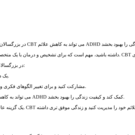
در اینجا برخی از نکات در مورد CBT برای ADHD در بزرگسالان آورده شده است:
CBT یک درمان طولانی مدت است. معمولاً 12 تا 16 جلسه طول می کشد.
CBT یک درمان فعال است. شما باید در CBT مشارکت کنید و برای تغییر الگوهای فکری و رفتاری خود تلاش کنید.
CBT یک درمان موثر است. مطالعات نشان داده اند که CBT می تواند به کاهش علائم ADHD کمک کند و کیفیت زندگی را بهبود بخشد.