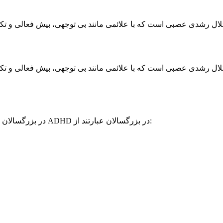
علائم ADHD در بزرگسالان ممکن است متفاوت از علائم کودکان باشد. علائم شایع ADHD در بزرگسالان عبارتند از: