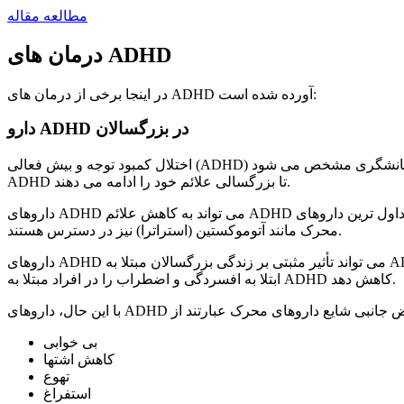
مطالعه مقاله
درمان های ADHD
در اینجا برخی از درمان های ADHD آورده شده است:
دارو ADHD در بزرگسالان
اختلال کمبود توجه و بیش فعالی (ADHD) یک اختلال رشدی عصبی است که با علائمی مانند بی توجهی، بیش فعالی و تکانشگری مشخص می شود. ADHD در کودکان شایع است، اما حدود نیمی از افراد مبتلا به
ADHD تا بزرگسالی علائم خود را ادامه می دهند.
داروهای ADHD می تواند به کاهش علائم ADHD در بزرگسالان کمک کند. داروهای محرک مانند متیل فنیدیت (ریتالین) و آدرال (آمفتامین) متداول ترین داروهای ADHD در بزرگسالان هستند. داروهای غیر
محرک مانند آتوموکستین (استراترا) نیز در دسترس هستند.
داروهای ADHD می تواند تأثیر مثبتی بر زندگی بزرگسالان مبتلا به ADHD داشته باشد. این می تواند به آنها کمک کند تا در مدرسه، محل کار و روابط خود موفق تر شوند. داروهای ADHD همچنین می تواند خطر
ابتلا به افسردگی و اضطراب را در افراد مبتلا به ADHD کاهش دهد.
بی خوابی
کاهش اشتها
تهوع
استفراغ